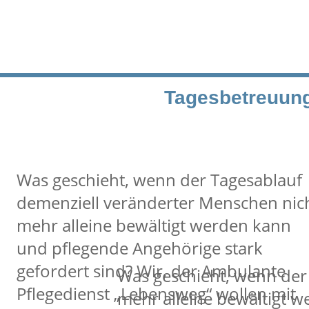
Tagesbetreuun
Was geschieht, wenn der Tagesablauf
demenziell veränderter Menschen nic
mehr alleine bewältigt werden kann
und pflegende Angehörige
stark
gefordert sind?
Wir, der Ambulante
Was geschieht, wenn der
Pflegedienst
„Lebensweg“ wollen mit
mehr alleine bewältigt 