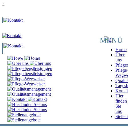
#
MENÜ
Home
Neustadt
Über
04561 6139 870
uns
Pflege
Pflege
info@lebensweg-pflege.de
Wegwe
Qualit
Tagesb
Kontak
Hier
finden
Sie
uns
Stelle